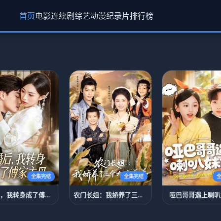
首页
电影
连续剧
综艺
动漫
纪录片
排行榜
全集完结
全集完结
离婚后，我转身成了傅家主母
农门长姐：我娇养了三个大佬弟弟＆重生荒年弟凭姐贵
哑巴哥哥遇上喇叭