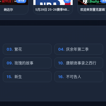
第4集
HD
更
纳达尔
5月29日 25-26赛季NBA季后赛 雷霆VS马刺
欢迎来到雷克瑟姆
）
03.
繁花
04.
庆余年第二季
09.
玫瑰的故事
10.
唐朝诡事录之西行
15.
新生
16.
不可告人