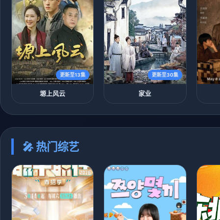
更新至13集
更新至30集
塬上风云
家业
🎤 热门综艺