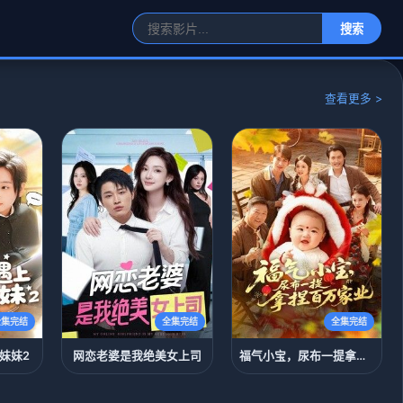
搜索
查看更多 >
全集完结
全集完结
全集完结
妹妹2
网恋老婆是我绝美女上司
福气小宝，尿布一提拿捏百万家业