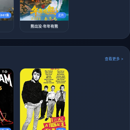
661集
正片
熊出没·年年有熊
查看更多 >