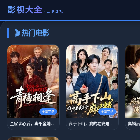
影视大全
· 高清影视
🎬 热门电影
全集完结
全集完结
全家读心后，真千金她不装了3：青梅相逢
高手下山，我的老婆是个麻烦精