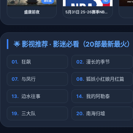
第6集
HD
盛唐前夜
5月31日 25-26赛季NBA季后赛 马刺VS雷霆
🌟 影视推荐 · 影迷必看（20部最新最火
01.
狂飙
02.
漫长的季节
07.
与凤行
08.
狐妖小红娘月红篇
13.
边水往事
14.
我的阿勒泰
19.
三大队
20.
南海归墟