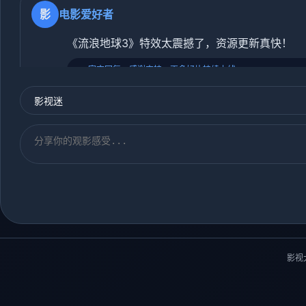
影
电影爱好者
《流浪地球3》特效太震撼了，资源更新真快！
🔥 官方回复：感谢支持，更多好片持续上线~
综
综艺狂魔
《乘风2026》这期太精彩了！综艺天花板！
🎉 版主：每周必追，超有看点！
影视