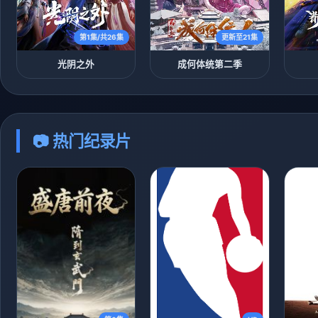
第1集/共26集
更新至21集
光阴之外
成何体统第二季
📷 热门纪录片